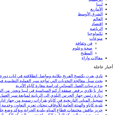
ليبيا
الأمازيغ
الشرق الأوسط
العالم
إقتصاد
الرياضة
تكنولوجيا
منوعات
فن وثقافة
صحة وعلوم
المطبخ
مقالات واراء
أخبار عاجلة
نادي يفرن يكتسح الفريخ بثلاثية ويواصل انطلاقته في إياب دوري 
بحث سبل معالجة التحديات التي تواجه سير العملية التعليمية ف
بدء ترتيبات العمل الميداني لدراسة مغارة كاباو الأثرية
تيار يا بلادي يرفض صفقة أركنو السياسية في ليبيا ويحذر من الت
زيارة رئيس جهاز الحرس البلدي إلى الرياينة لمتابعة سير العمل و
تسجيل المباني التاريخية في كاباو بقرارات رسمية من جهاز إدارة
بلدية كاباو والهيئة العامة للأوقاف تبحثان تعزيز التعاون وخدمة
حريز يناقش مختنقات قطاع المياه ببلدية الحرابة ويؤكد وضع ح
بوحة يبحث مع الشركة العامة للكهرباء تحسين الشبكة الكهربائي