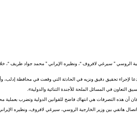
ية الروسي ” سيرغي لافروف “، ونظيره الإيراني ” محمد جواد ظريف “، خلا
عا لإجراء تحقيق دقيق ونزيه في الحادثة التي وقعت في محافظة إدلب، و
يق التعاون في المسائل الملحة للأجندة الثنائية والدولية».
ن أن هذه التصرفات هي انتهاك فاضح للقوانين الدولية وتضرب بعملية محا
ى اتصال هاتفي بين وزير الخارجية الروسي، سيرغي لافروف، ونظيره الإيرا