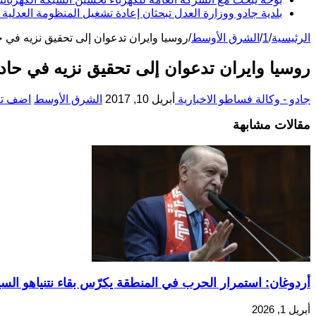
بلدية جادو ووزارة العدل تبحثان إعادة تشغيل المنظومة العدلية 
الرئيسية
/
1
/
الشرق الأوسط
/
روسيا وايران تدعوان إلى تحقيق نزيه في ح
روسيا وايران تدعوان إلى تحقيق نزيه في حاد
جادو - وكالة فساطو الاخبارية
أبريل 10, 2017
الشرق الأوسط
اضف تع
مقالات مشابهة
أردوغان: استمرار الحرب في المنطقة يكرّس بقاء نتنياهو الس
أبريل 1, 2026