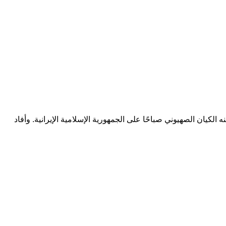
لب (ع)”، ردًا على الاعتداء الذي شنه الكيان الصهيوني صباحًا على الجمهورية الإسلامية الإيرانية. وأفاد