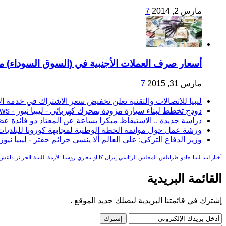
مارس 2, 2014
7
أسعار صرف العملات الأجنبية في (السوق السوداء) مقابل الدينا
مارس 31, 2015
7
ليبيا للاتصالات والتقنية تعلن تخفيض سعر الاشتراك في خدمة الإنترنت “4G” – Afrikan Digest:
دودج تخطط لبناء سيارة مزودة بمحرك كهربائي - ليبيا نيوز - Libya News: […] دودج تخطط لبناء سيارة مزودة بمحرك كهربائي ظهرت أولاً على وكالة فساطو [...
دراسة جديدة .. الاستيقاظ مبكرا بساعة عن المعتاد ذو فائدة عظيمة - ليبيا نيوز - s
ورشة عمل حول موائمة الخطة الوطنية لمجابهة كورونا للبلديات بجادو - ليبيا نيوز - Libya News: […] يمكنك ايضا قراءة ال
وزير الدفاع التركي: على العالم ألا ينسى جرائم حفتر - ليبيا نيوز - Libya News: […] وزير الدفاع التركي: على العالم ألا ينسى جرائم حفتر ظهرت أولاً على وك
أخبار ليبيا
ليبيا
جادو
طرابلس
المجلس الرئاسي
إيران
كاباو
بنغازي
روسيا
الأزمة الليبية
الجزائر
داعش
القائمة البريدية
إشترك في قائمتنا البريدية ليصلك جديد الموقع .