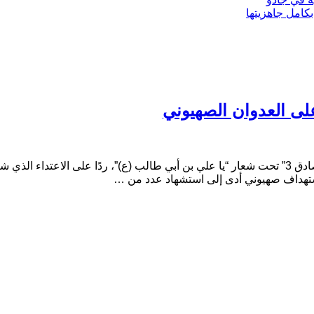
بكامل جاهزيتها
أعلن الحرس الثوري الإيراني مساء اليوم، عن إطلاق عملية “الوعد الصادق 3” تحت شعار “يا علي بن أبي طا
 استهداف صهيوني أدى إلى استشهاد عدد من …