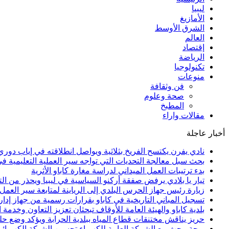
ليبيا
الأمازيغ
الشرق الأوسط
العالم
إقتصاد
الرياضة
تكنولوجيا
منوعات
فن وثقافة
صحة وعلوم
المطبخ
مقالات واراء
أخبار عاجلة
نادي يفرن يكتسح الفريخ بثلاثية ويواصل انطلاقته في إياب دوري 
بحث سبل معالجة التحديات التي تواجه سير العملية التعليمية ف
بدء ترتيبات العمل الميداني لدراسة مغارة كاباو الأثرية
تيار يا بلادي يرفض صفقة أركنو السياسية في ليبيا ويحذر من الت
زيارة رئيس جهاز الحرس البلدي إلى الرياينة لمتابعة سير العمل و
تسجيل المباني التاريخية في كاباو بقرارات رسمية من جهاز إدارة
بلدية كاباو والهيئة العامة للأوقاف تبحثان تعزيز التعاون وخدمة
حريز يناقش مختنقات قطاع المياه ببلدية الحرابة ويؤكد وضع ح
بوحة يبحث مع الشركة العامة للكهرباء تحسين الشبكة الكهربائي