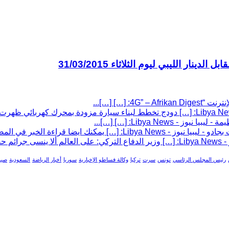
ر الليبي ليوم الثلاثاء 31/03/2015
 […] […]...
Libya New: […] […]...
خبر في المصدر من وكالة فساطو […]...
ال...
رئيس المجلس الرئاسي
تونس
سرت
تركيا
وكالة فساطو الإخبارية
سوريا
أخبار الرياضة
السعودية
صبر